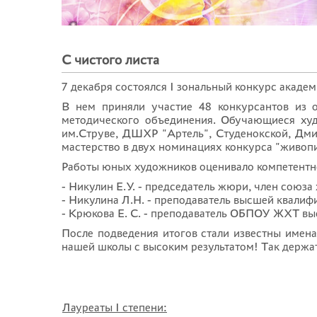
С чистого листа
7 декабря состоялся I зональный конкурс академ
В нем приняли участие 48 конкурсантов из 
методического объединения. Обучающиеся ху
им.Струве, ДШХР "Артель", Студенокской, Дми
мастерство в двух номинациях конкурса "живопи
Работы юных художников оценивало компетентно
- Никулин Е.У. - председатель жюри, член союза
- Никулина Л.Н. - преподаватель высшей квалиф
- Крюкова Е. С. - преподаватель ОБПОУ ЖХТ в
После подведения итогов стали известны имен
нашей школы с высоким результатом! Так держа
Лауреаты I степени: