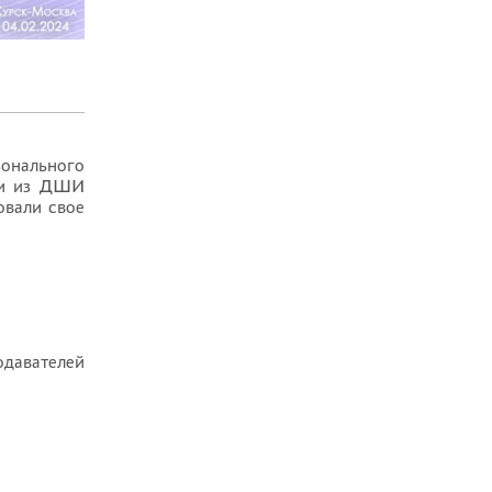
онального
ми из ДШИ
овали свое
одавателей
Лауреаты III степени: