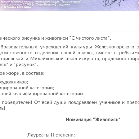
ического рисунка и живописи "С чистого листа".
образовательных учреждений культуры Железногорского з
дожественного отделения нашей школы, вместе с ребята
триевской и Михайловской школ искусств, продемонстрир
сь" и "рисунок".
е жюри, в составе:
 художников;
ицированной категории;
ысшей квалифицированной категории.
а победителей! От всей души поздравляем учеников и преп
ть!
Номинация "Живопись"
Лауреаты II степени: