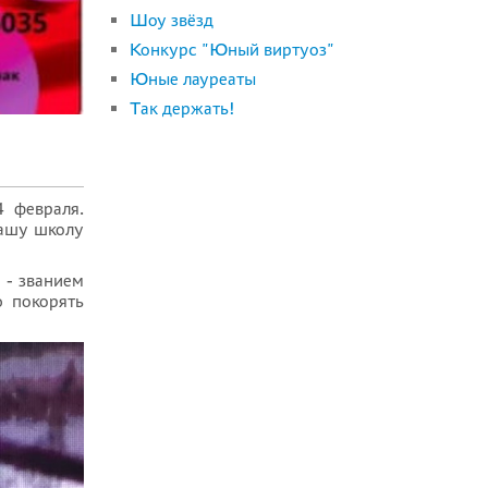
Шоу звёзд
Конкурс "Юный виртуоз"
Юные лауреаты
Так держать!
4 февраля.
нашу школу
 - званием
ю покорять