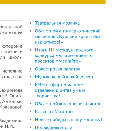
Театральная мозаика
узыкальной
Областной антинаркотический
елей нашей
месячник «Курский край – без
наркотиков!»
 которой в
Итоги III Международного
о жизни и
конкурса мультимедийных
ели школы
проектов «MediaPro»
Оркестровая палитра
 исполнив
 солдат по
Музыкальный калейдоскоп
КВН на фортепианном
 Бахромова
отделении: битва ума и
тет! Они с
творчества!
, Антошке,
Областной конкурс вокалистов
Кравцовой
Класс от Маэстро
Новые победы в нашу копилку!
 Владимира
й Н.И.!
Подведены итоги