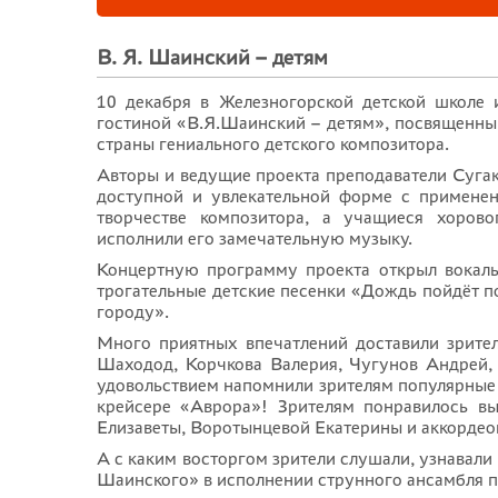
В. Я. Шаинский – детям
10 декабря в Железногорской детской школе 
гостиной «В.Я.Шаинский – детям», посвященн
страны гениального детского композитора.
Авторы и ведущие проекта преподаватели Сугак
доступной и увлекательной форме с примене
творчестве композитора, а учащиеся хорово
исполнили его замечательную музыку.
Концертную программу проекта открыл вокал
трогательные детские песенки «Дождь пойдёт п
городу».
Много приятных впечатлений доставили зрите
Шаходод, Корчкова Валерия, Чугунов Андрей, 
удовольствием напомнили зрителям популярные 
крейсере «Аврора»! Зрителям понравилось в
Елизаветы, Воротынцевой Екатерины и аккордео
А с каким восторгом зрители слушали, узнавал
Шаинского» в исполнении струнного ансамбля пр