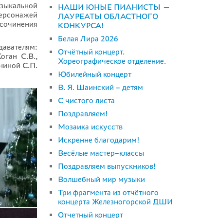
узыкальной
НАШИ ЮНЫЕ ПИАНИСТЫ —
персонажей
ЛАУРЕАТЫ ОБЛАСТНОГО
 сочинения
КОНКУРСА!
Белая Лира 2026
авателям:
Отчётный концерт.
оган С.В.,
Хореографическое отделение.
ниной С.П.
Юбилейный концерт
В. Я. Шаинский – детям
С чистого листа
Поздравляем!
Мозаика искусств
Искренне благодарим!
Весёлые мастер–классы
Поздравляем выпускников!
Волшебный мир музыки
Три фрагмента из отчётного
концерта Железногорской ДШИ
Отчетный концерт