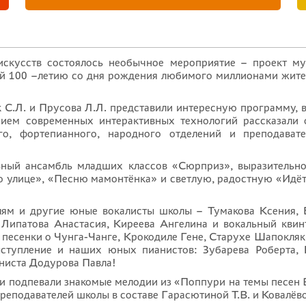
искусств состоялось необычное мероприятие – проект м
ый 100 –летию со дня рождения любимого миллионами жит
 С.Л. и Прусова Л.Л. представили интересную программу, в
нием современных интерактивных технологий рассказали 
го, фортепианного, народного отделений и преподават
ьный ансамбль младших классов «Сюрприз», выразительно
о улице», «Песню мамонтёнка» и светлую, радостную «Идёт
лям и другие юные вокалисты школы – Тумакова Ксения,
Липатова Анастасия, Киреева Ангелина и вокальный квин
песенки о Чунга-Чанге, Крокодиле Гене, Старухе Шапокляк
ыступление и наших юных пианистов: Зубарева Роберта, 
ниста Додурова Павла!
и и подпевали знакомые мелодии из «Поппури на темы песен
еподавателей школы в составе Гарасютиной Т.В. и Ковалёво