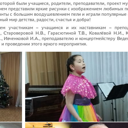
которой были учащиеся, родители, преподаватели, проект м
вием представили яркие рисунки с изображением любимых 
анты с большим воодушевлением пели и играли популярные
ный мир детства, радости, счастья и добра!
сем участникам – учащимся и их наставникам – препод
 Староверовой Н.В., Гарасютиной Т.В., Ковалёвой Н.И., К
, Ивченковой И.А., преподавателю и концертмейстеру Веде
 и проведении этого яркого мероприятия.