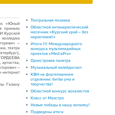
Театральная мозаика
урс «Юный
Областной антинаркотический
е приняло
месячник «Курский край – без
ШИ Курской
наркотиков!»
о колледжа
горевич –
Итоги III Международного
ки, театра
конкурса мультимедийных
етербург),
проектов «MediaPro»
 ГОРДЕЕВА
Оркестровая палитра
 артистка,
кторович –
Музыкальный калейдоскоп
-интернат
КВН на фортепианном
отделении: битва ума и
творчества!
лы Галину
Областной конкурс вокалистов
Класс от Маэстро
Новые победы в нашу копилку!
Подведены итоги