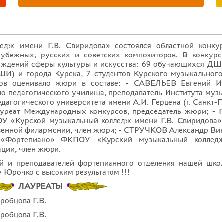
едж имени Г.В. Свиридова» состоялся областной конк
убежных, русских и советских композиторов. В конкурс
реждений сферы культуры и искусства: 69 обучающихся Д
ШИ) и города Курска, 7 студентов Курского музыкальног
иков оценивало жюри в составе: - САВЕЛЬЕВ Евгений И
о педагогического училища, преподаватель Института музы
дагогического университета имени А.И. Герцена (г. Санкт-П
лауреат Международных конкурсов, председатель жюри; -
У «Курской музыкальный колледж имени Г.В. Свиридова»,
твенной филармонии, член жюри; - СТРУЧКОВ Александр Ви
и «Фортепиано» ФКПОУ «Курский музыкальный колледж
ции, член жюри.
й и преподавателей фортепианного отделения нашей шко
 Юрочко с высоким результатом !!!
ЛАУРЕАТЫ
робцова Г.В.
робцова Г.В.