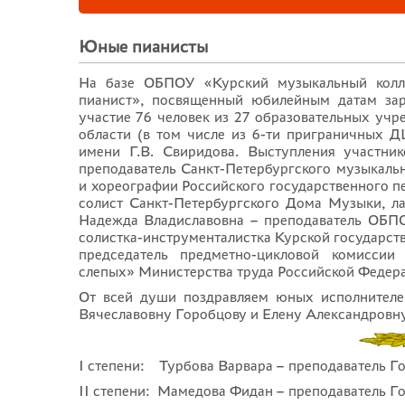
Юные пианисты
На базе ОБПОУ «Курский музыкальный колл
пианист», посвященный юбилейным датам зар
участие 76 человек из 27 образовательных уч
области (в том числе из 6-ти приграничных Д
имени Г.В. Свиридова. Выступления участн
преподаватель Санкт-Петербургского музыкальн
и хореографии Российского государственного пе
солист Санкт-Петербургского Дома Музыки, 
Надежда Владиславовна – преподаватель ОБПО
солистка-инструменталистка Курской государс
председатель предметно-цикловой комисси
слепых» Министерства труда Российской Федера
От всей души поздравляем юных исполнителе
Вячеславовну Горобцову и Елену Александровну
I степени: Турбова Варвара – преподаватель Го
II степени:
Мамедова Фидан – преподаватель Го