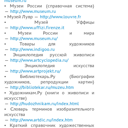
museum.ru
• Музеи России (справочная система)
—
http://www.museum.ru
• Музей Лувр —
http://www.louvre.fr
• Музей Уффицы
—
http://www.uffizi.firenze.it
• Музеи России и мира
—
http://www.museum.ru/
• Товары для художников
—
http://www.indigoo.ru
• Энциклопедия русской живописи
—
http://www.artcyclopedia.ru/
• Энциклопедия искусства
—
http://www.artprojekt.ru/
• Библиотекарь.Ру (Биографии
художников, репродукции картин)
—
http://bibliotekar.ru/muzeu.htm
• Художникам.Ру (книги о живописи и
искусстве)
—
http://hudozhnikam.ru/index.html
• Словарь терминов изобразительного
искусства
—
http://www.artdic.ru/index.htm
• Краткий справочник художественных