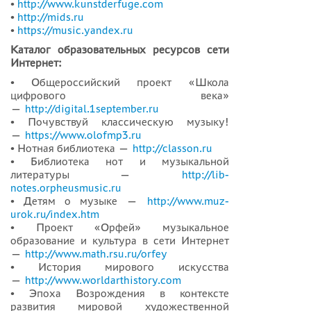
•
http://www.kunstderfuge.com
•
http://mids.ru
•
https://music.yandex.ru
Каталог образовательных ресурсов сети
Интернет:
• Общероссийский проект «Школа
цифрового века»
—
http://digital.1september.ru
• Почувствуй классическую музыку!
—
https://www.olofmp3.ru
• Нотная библиотека —
http://classon.ru
• Библиотека нот и музыкальной
литературы —
http://lib-
notes.orpheusmusic.ru
• Детям о музыке —
http://www.muz-
urok.ru/index.htm
• Проект «Орфей» музыкальное
образование и культура в сети Интернет
—
http://www.math.rsu.ru/orfey
• История мирового искусства
—
http://www.worldarthistory.com
• Эпоха Возрождения в контексте
развития мировой художественной